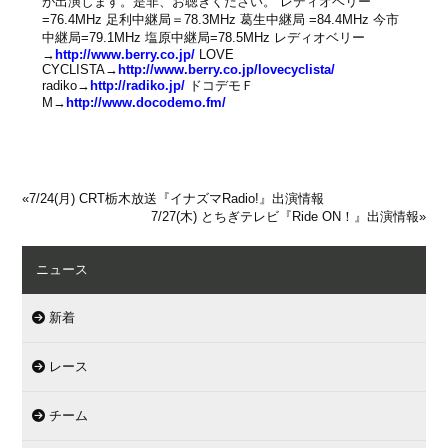
が出演します。是非、お聴きください。 レディオベリー
=76.4MHz 足利中継局＝78.3MHz 葛生中継局 =84.4MHz 今市
中継局=79.1MHz 塩原中継局=78.5MHz レディオベリー
→
http://www.berry.co.jp/
LOVE
CYCLISTA→
http://www.berry.co.jp/lovecyclista/
radiko→
http://radiko.jp/
ドコデモＦ
M→
http://www.docodemo.fm/
«
7/24(月) CRT栃木放送『イナズマRadio!』出演情報
7/27(木) とちぎテレビ『Ride ON！』出演情報
»
ニュース
新着
レース
チーム