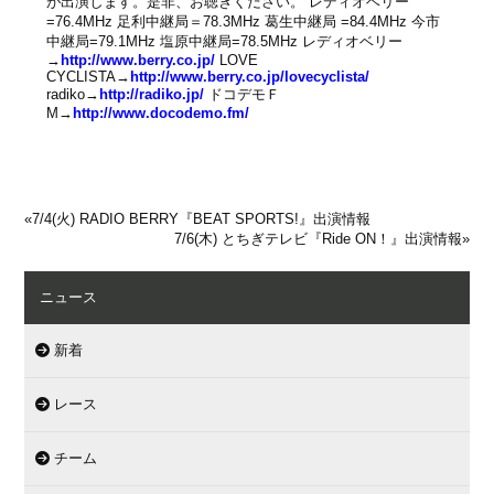
が出演します。是非、お聴きください。 レディオベリー
=76.4MHz 足利中継局＝78.3MHz 葛生中継局 =84.4MHz 今市
中継局=79.1MHz 塩原中継局=78.5MHz レディオベリー
→
http://www.berry.co.jp/
LOVE
CYCLISTA→
http://www.berry.co.jp/lovecyclista/
radiko→
http://radiko.jp/
ドコデモＦ
M→
http://www.docodemo.fm/
«
7/4(火) RADIO BERRY『BEAT SPORTS!』出演情報
7/6(木) とちぎテレビ『Ride ON！』出演情報
»
ニュース
新着
レース
チーム