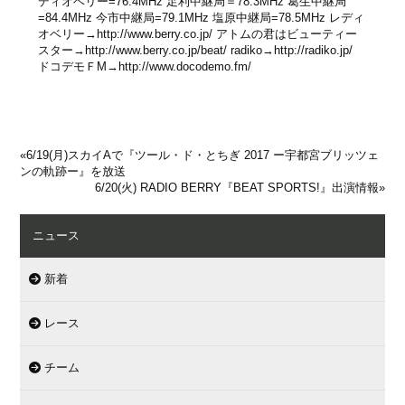
ディオベリー=76.4MHz 足利中継局＝78.3MHz 葛生中継局
=84.4MHz 今市中継局=79.1MHz 塩原中継局=78.5MHz レディ
オベリー→
http://www.berry.co.jp/
アトムの君はビューティー
スター→
http://www.berry.co.jp/beat/
radiko→
http://radiko.jp/
ドコデモＦM→
http://www.docodemo.fm/
«
6/19(月)スカイAで『ツール・ド・とちぎ 2017 ー宇都宮ブリッツェ
ンの軌跡ー』を放送
6/20(火) RADIO BERRY『BEAT SPORTS!』出演情報
»
ニュース
新着
レース
チーム