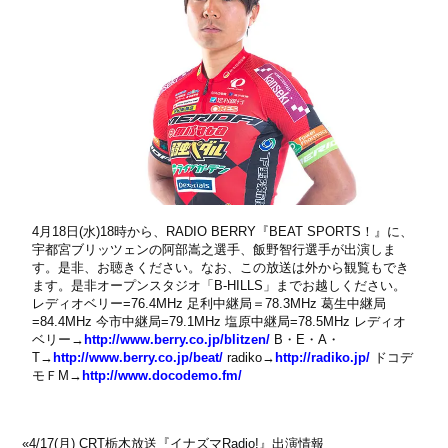
4月18日(水)18時から、RADIO BERRY『BEAT SPORTS！』に、
宇都宮ブリッツェンの阿部嵩之選手、飯野智行選手が出演しま
す。是非、お聴きください。なお、この放送は外から観覧もでき
ます。是非オープンスタジオ「B-HILLS」までお越しください。
レディオベリー=76.4MHz 足利中継局＝78.3MHz 葛生中継局
=84.4MHz 今市中継局=79.1MHz 塩原中継局=78.5MHz レディオ
ベリー→
http://www.berry.co.jp/blitzen/
B・E・A・
T→
http://www.berry.co.jp/beat/
radiko→
http://radiko.jp/
ドコデ
モＦM→
http://www.docodemo.fm/
«
4/17(月) CRT栃木放送『イナズマRadio!』出演情報