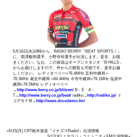
5月16日(水)18時から、RADIO BERRY『BEAT SPORTS！』
に、雨澤毅明選手、小野寺玲選手が出演します。是非、お聴
きください。なお、この放送はオープンスタジオ「B-HILLS」
からお届けしますので、外からの観覧も可能です。是非お越
しください。 レディオベリー=76.4MHz 足利中継局＝
78.3MHz 葛生中継局 =84.4MHz 今市中継局=79.1MHz 塩原中
継局=78.5MHz レディオベリー
→
http://www.berry.co.jp/blitzen/
B・E・A・
T→
http://www.berry.co.jp/beat/
radiko→
http://radiko.jp/
ド
コデモＦM→
http://www.docodemo.fm/
«
5/15(月) CRT栃木放送『イナズマRadio!』出演情報
5/17(水) ミヤラジ・コミュニティFM出演情報
»