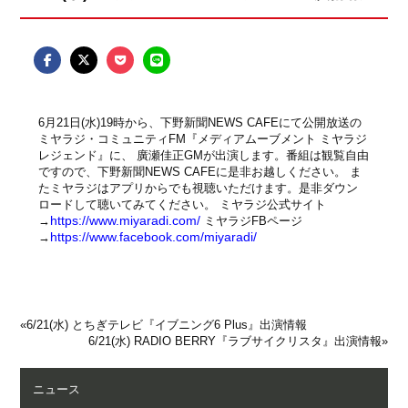
6月21日(水)19時から、下野新聞NEWS CAFEにて公開放送の
ミヤラジ・コミュニティFM『メディアムーブメント ミヤラジ
レジェンド』に、 廣瀬佳正GMが出演します。番組は観覧自由
ですので、下野新聞NEWS CAFEに是非お越しください。 ま
たミヤラジはアプリからでも視聴いただけます。是非ダウン
ロードして聴いてみてください。 ミヤラジ公式サイト
https://www.miyaradi.com/
→
ミヤラジFBページ
https://www.facebook.com/miyaradi/
→
«
6/21(水) とちぎテレビ『イブニング6 Plus』出演情報
6/21(水) RADIO BERRY『ラブサイクリスタ』出演情報
»
ニュース