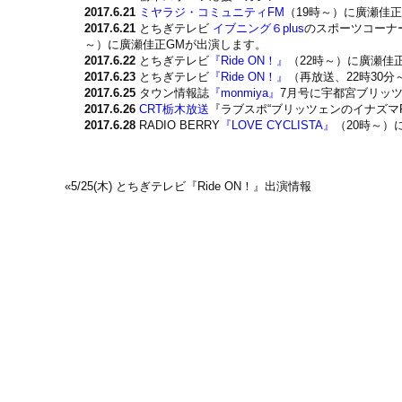
2017.6.21
ミヤラジ・コミュニティFM
（19時～）に廣瀬佳
2017.6.21
とちぎテレビ
イブニング６plus
のスポーツコーナ
～）に廣瀬佳正GMが出演します。
2017.6.22
とちぎテレビ
『Ride ON！』
（22時～）に廣瀬佳
2017.6.23
とちぎテレビ
『Ride ON！』
（再放送、22時30
2017.6.25
タウン情報誌
『monmiya』
7月号に宇都宮ブリッ
2017.6.26
CRT栃木放送
『ラブスポ“ブリッツェンのイナズマRa
2017.6.28
RADIO BERRY
『LOVE CYCLISTA』
（20時～）
«
5/25(木) とちぎテレビ『Ride ON！』出演情報