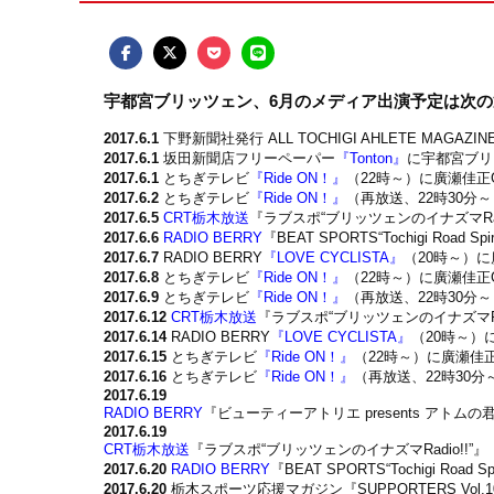
宇都宮ブリッツェン、6月のメディア出演予定は次
2017.6.1
下野新聞社発行 ALL TOCHIGI AHLETE MAGAZIN
2017.6.1
坂田新聞店フリーペーパー
『Tonton』
に宇都宮ブリ
2017.6.1
とちぎテレビ
『Ride ON！』
（22時～）に廣瀬佳正
2017.6.2
とちぎテレビ
『Ride ON！』
（再放送、22時30分
2017.6.5
CRT栃木放送
『ラブスポ“ブリッツェンのイナズマRa
2017.6.6
RADIO BERRY
『BEAT SPORTS“Tochigi R
2017.6.7
RADIO BERRY
『LOVE CYCLISTA』
（20時～）
2017.6.8
とちぎテレビ
『Ride ON！』
（22時～）に廣瀬佳正
2017.6.9
とちぎテレビ
『Ride ON！』
（再放送、22時30分
2017.6.12
CRT栃木放送
『ラブスポ“ブリッツェンのイナズマRa
2017.6.14
RADIO BERRY
『LOVE CYCLISTA』
（20時～）
2017.6.15
とちぎテレビ
『Ride ON！』
（22時～）に廣瀬佳
2017.6.16
とちぎテレビ
『Ride ON！』
（再放送、22時30
2017.6.19
RADIO BERRY
『
ビューティーアトリエ presents アト
2017.6.19
CRT栃木放送
『ラブスポ“ブリッツェンのイナズマRadio!!
2017.6.20
RADIO BERRY
『BEAT SPORTS“Tochigi 
2017.6.20
栃木スポーツ応援マガジン『SUPPORTERS Vo