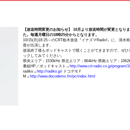
【放送時間変更のお知らせ】 10月より放送時間が変更となり
た。毎週月曜日の18時25分からとなります。
10/15(月)18:25～のCRT栃木放送『イナズマRadio!』に、清水
督が出演します。
放送終了後もポッドキャストで聴くことができますので、ぜひ
ックしてみてください。
県央エリア：1530kHz 県北エリア：864kHz 県南エリア：1062k
番組HP／ポッドキャスト→
http://www.crt-radio.co.jp/program/1
radiko→
http://radiko.jp/
ドコデモＦ
M→
http://www.docodemo.fm/pc/index.html