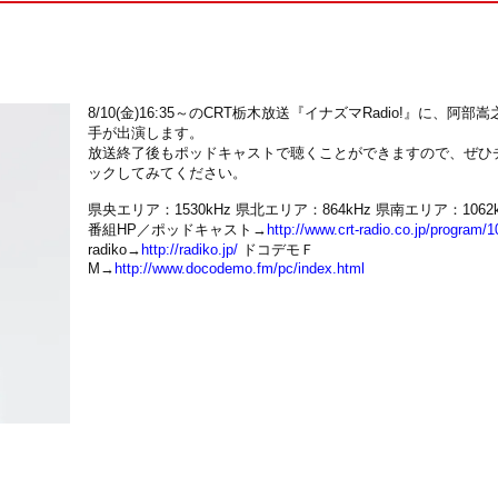
8/10(金)16:35～のCRT栃木放送『イナズマRadio!』に、阿部嵩
手が出演します。
放送終了後もポッドキャストで聴くことができますので、ぜひ
ックしてみてください。
県央エリア：1530kHz 県北エリア：864kHz 県南エリア：1062k
番組HP／ポッドキャスト→
http://www.crt-radio.co.jp/program/1
radiko→
http://radiko.jp/
ドコデモＦ
M→
http://www.docodemo.fm/pc/index.html