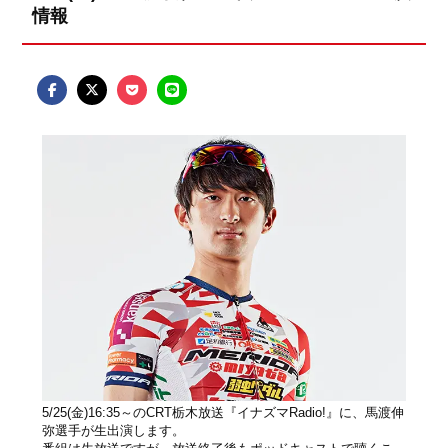
情報
5/25(金)16:35～のCRT栃木放送『イナズマRadio!』に、馬渡伸
弥選手が生出演します。