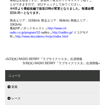
番組は生放送ですが、放送終了後もポッドキャストで聴くこ
とができますので、ぜひチェックしてみてください。
※4月より番組改編で放送日時が変更となりました。毎週金曜
日16:35～となります。
県央エリア：1530kHz 県北エリア：864kHz 県南エリア：
1062kHz
番組HP／ポッドキャスト→
http://www.crt-
radio.co.jp/program/10
radiko→
http://radiko.jp/
ドコデモＦ
M→
http://www.docodemo.fm/pc/index.html
«
5/23(水) RADIO BERRY『ラブサイクリスタ』出演情報
5/30(水) RADIO BERRY『ラブサイクリスタ』出演情報
»
ニュース
新着
レース