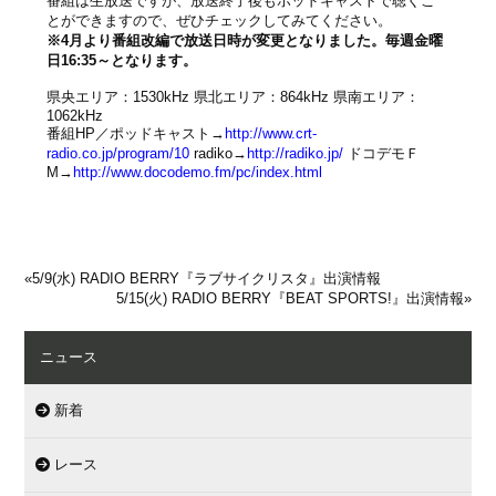
番組は生放送ですが、放送終了後もポッドキャストで聴くこ
とができますので、ぜひチェックしてみてください。
※4月より番組改編で放送日時が変更となりました。毎週金曜
日16:35～となります。
県央エリア：1530kHz 県北エリア：864kHz 県南エリア：
1062kHz
番組HP／ポッドキャスト→
http://www.crt-
radio.co.jp/program/10
radiko→
http://radiko.jp/
ドコデモＦ
M→
http://www.docodemo.fm/pc/index.html
«
5/9(水) RADIO BERRY『ラブサイクリスタ』出演情報
5/15(火) RADIO BERRY『BEAT SPORTS!』出演情報
»
ニュース
新着
レース