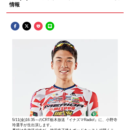
情報
5/11(金)16:35～のCRT栃木放送『イナズマRadio!』に、小野寺
玲選手が生出演します。