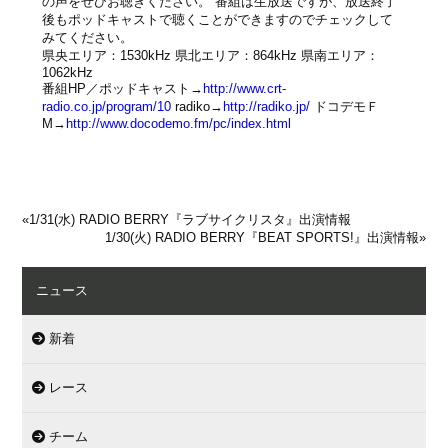
の声をぜひお聴きください。 番組は生放送ですが、放送終了
後もポッドキャストで聴くことができますのでチェックして
みてください。
県央エリア：1530kHz 県北エリア：864kHz 県南エリア：
1062kHz
番組HP／ポッドキャスト→
http://www.crt-
radio.co.jp/program/10
radiko→
http://radiko.jp/
ドコデモＦ
M→
http://www.docodemo.fm/pc/index.html
«
1/31(水) RADIO BERRY『ラブサイクリスタ』出演情報
1/30(火) RADIO BERRY『BEAT SPORTS!』出演情報
»
ニュース
新着
レース
チーム