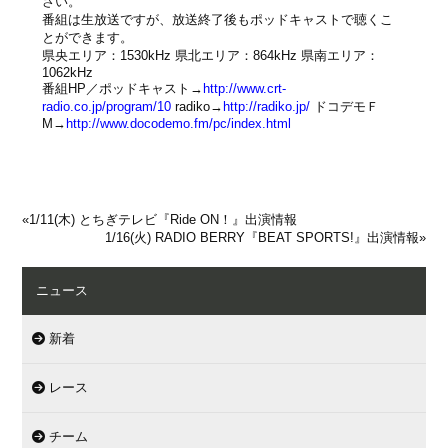
さい。
番組は生放送ですが、放送終了後もポッドキャストで聴くこ
とができます。
県央エリア：1530kHz 県北エリア：864kHz 県南エリア：
1062kHz
番組HP／ポッドキャスト→
http://www.crt-
radio.co.jp/program/10
radiko→
http://radiko.jp/
ドコデモＦ
M→
http://www.docodemo.fm/pc/index.html
«
1/11(木) とちぎテレビ『Ride ON！』出演情報
1/16(火) RADIO BERRY『BEAT SPORTS!』出演情報
»
ニュース
新着
レース
チーム