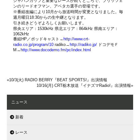
ジャパンカップと重要なレースが続くところで、ブリッツェ
ンのリードオフマン、アベタカ選手の登場です。
※番組改編により10月から放送時間が変更となりました。毎
週月曜日18:30からの生中継となります。
引き続きどうぞよろしくお願いします。
県央エリア：1530kHz 県北エリア：864kHz 県南エリア：
1062kHz
番組HP／ポッドキャスト→
http://www.crt-
radio.co.jp/program/10
radiko→
http://radiko.jp/
ドコデモＦ
M→
http://www.docodemo.fm/pc/index.html
«
10/3(火) RADIO BERRY『BEAT SPORTS!』出演情報
10/16(月) CRT栃木放送『イナズマRadio!』出演情報
»
ニュース
新着
レース