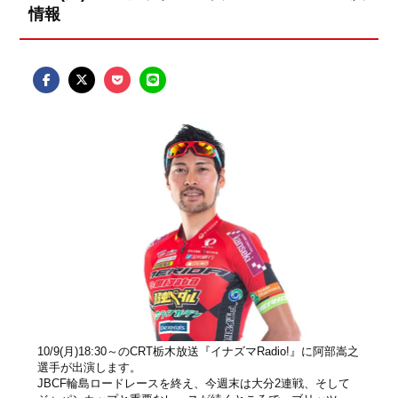
情報
10/9(月)18:30～のCRT栃木放送『イナズマRadio!』に阿部嵩之
選手が出演します。
JBCF輪島ロードレースを終え、今週末は大分2連戦、そして