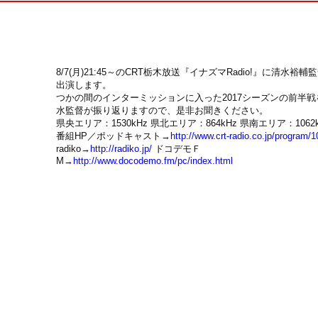
8/7(月)21:45～のCRT栃木放送『イナズマRadio!』に清水裕輔
出演します。
つかの間のインターミッションに入った2017シーズンの前半戦
水監督が振り返りますので、是非お聞きください。
県央エリア：1530kHz 県北エリア：864kHz 県南エリア：1062k
番組HP／ポッドキャスト→
http://www.crt-radio.co.jp/program/1
radiko→
http://radiko.jp/
ドコデモＦ
M→
http://www.docodemo.fm/pc/index.html