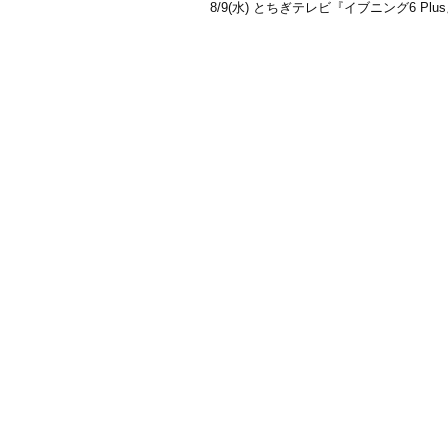
8/9(水) とちぎテレビ『イブニング6 Pl