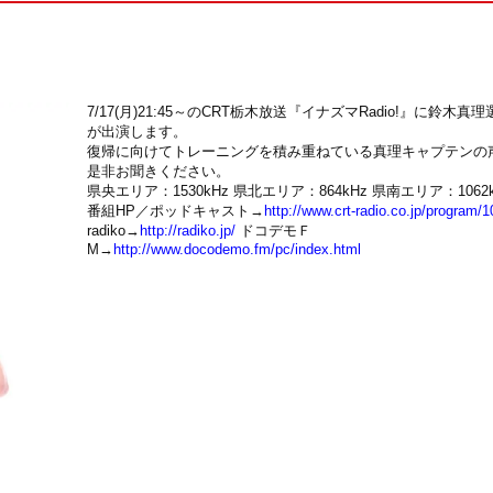
7/17(月)21:45～のCRT栃木放送『イナズマRadio!』に鈴木真理
が出演します。
復帰に向けてトレーニングを積み重ねている真理キャプテンの
是非お聞きください。
県央エリア：1530kHz 県北エリア：864kHz 県南エリア：1062k
番組HP／ポッドキャスト→
http://www.crt-radio.co.jp/program/1
radiko→
http://radiko.jp/
ドコデモＦ
M→
http://www.docodemo.fm/pc/index.html