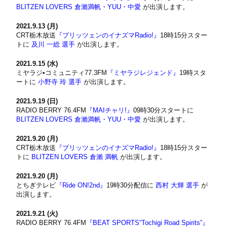
BLITZEN LOVERS 倉瀨満帆・YUU・中愛
が出演します。
2021.9.13 (月)
CRT栃木放送
『ブリッツェンのイナズマRadio!』
18時15分スター
トに
及川 一総 選手
が出演します。
2021.9.15 (水)
ミヤラジ•コミュニティ77.3FM
『ミヤラジレジェンド』
19時スタ
ートに
小野寺 玲 選手
が出演します。
2021.9.19 (日)
RADIO BERRY 76.4FM
『MAIチャリ!』
09時30分スタートに
BLITZEN LOVERS 倉瀨満帆・YUU・中愛
が出演します。
2021.9.20 (月)
CRT栃木放送
『ブリッツェンのイナズマRadio!』
18時15分スター
トに
BLITZEN LOVERS 倉瀨 満帆
が出演します。
2021.9.20 (月)
とちぎテレビ
『Ride ON!2nd』
19時30分配信に
西村 大輝 選手
が
出演します。
2021.9.21 (火)
RADIO BERRY 76.4FM
『BEAT SPORTS“Tochigi Road Spirits”』