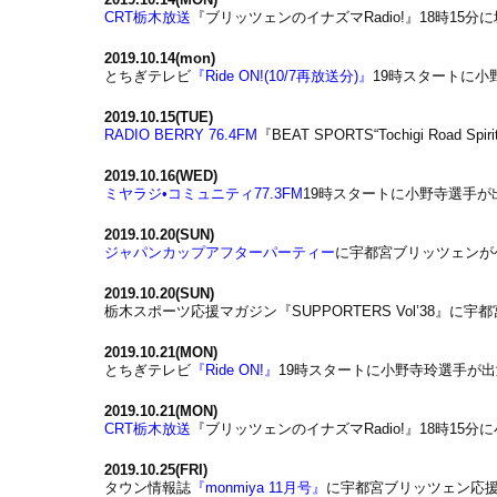
CRT栃木放送
『ブリッツェンのイナズマRadio!』18時15
2019.10.14(mon)
とちぎテレビ
『Ride ON!(10/7再放送分)』
19時スタートに
2019.10.15(TUE)
RADIO BERRY 76.4FM
『BEAT SPORTS“Tochigi Roa
2019.10.16(WED)
ミヤラジ•コミュニティ77.3FM
19時スタートに小野寺選手が
2019.10.20(SUN)
ジャパンカップアフターパーティー
に宇都宮ブリッツェンが
2019.10.20(SUN)
栃木スポーツ応援マガジン『SUPPORTERS Vol’38』
2019.10.21(MON)
とちぎテレビ
『Ride ON!』
19時スタートに小野寺玲選手が
2019.10.21(MON)
CRT栃木放送
『ブリッツェンのイナズマRadio!』18時15
2019.10.25(FRI)
タウン情報誌
『monmiya 11月号』
に宇都宮ブリッツェン応