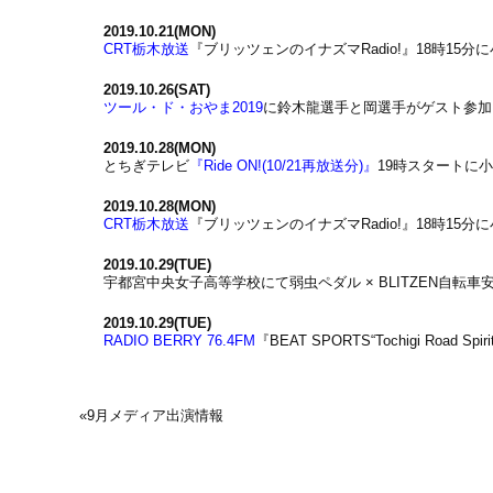
2019.10.21(MON)
CRT栃木放送
『ブリッツェンのイナズマRadio!』18時15
2019.10.26(SAT)
ツール・ド・おやま2019
に鈴木龍選手と岡選手がゲスト参加
2019.10.28(MON)
とちぎテレビ
『Ride ON!(10/21再放送分)』
19時スタートに
2019.10.28(MON)
CRT栃木放送
『ブリッツェンのイナズマRadio!』18時15
2019.10.29(TUE)
宇都宮中央女子高等学校にて弱虫ペダル × BLITZEN自転
2019.10.29(TUE)
RADIO BERRY 76.4FM
『BEAT SPORTS“Tochigi Roa
«
9月メディア出演情報