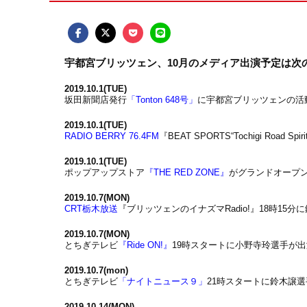
宇都宮ブリッツェン、10月のメディア出演予定は次
2019.10.1(TUE)
坂田新聞店発行
「Tonton 648号」
に宇都宮ブリッツェンの活
2019.10.1(TUE)
RADIO BERRY 76.4FM
『BEAT SPORTS“Tochigi Roa
2019.10.1(TUE)
ポップアップストア
『THE RED ZONE』
がグランドオープ
2019.10.7(MON)
CRT栃木放送
『ブリッツェンのイナズマRadio!』18時15
2019.10.7(MON)
とちぎテレビ
『Ride ON!』
19時スタートに小野寺玲選手が
2019.10.7(mon)
とちぎテレビ
「ナイトニュース９」
21時スタートに鈴木譲
2019.10.14(MON)