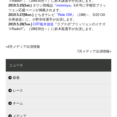
マRadio!!”』（18時30分～）に鈴木譲選手が出演します。
2019.5.25(Sat.)
タウン情報誌
『monmiya』
6月号に宇都宮ブリッ
ツェン応援ページが掲載されます。
2019.5.27(Mon.)
とちぎテレビ
『Ride ON!』
（19時～、5/20 OA
分再放送）に、小野寺玲選手が出演します。
2019.5.28(Tue.)
CRT栃木放送
『ラブスポ“ブリッツェンのイナズ
マRadio!!”』（18時30分～）に鈴木龍選手が出演します。
«
4月メディア出演情報
7月メディア出演情報
»
ニュース
新着
レース
チーム
メディア