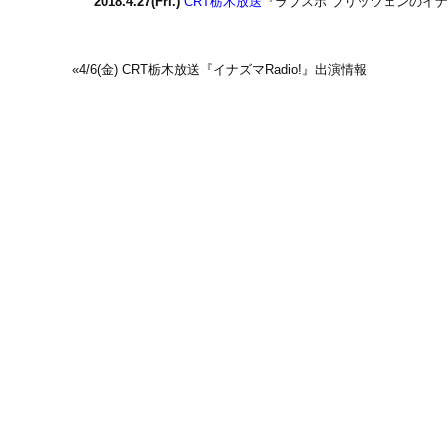
2018.4.27(Fri.)
CRT栃木放送
『ラブスポ“ブリッツェンのイナズ
«
4/6(金) CRT栃木放送『イナズマRadio!』出演情報