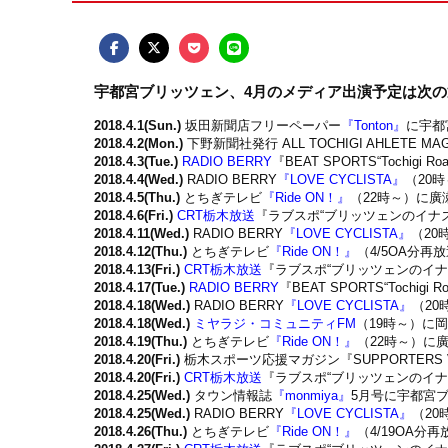
宇都宮ブリッツェン、4月のメディア出演予定は次
2018.4.1(Sun.)
坂田新聞店フリーペーパー
『Tonton』
に宇都
2018.4.2(Mon.)
下野新聞社発行 ALL TOCHIGI AHLETE MAG
2018.4.3(Tue.)
RADIO BERRY
『BEAT SPORTS“Tochi
2018.4.4(Wed.)
RADIO BERRY
『LOVE CYCLISTA』
（20
2018.4.5(Thu.)
とちぎテレビ
『Ride ON！』
（22時～）に廣
2018.4.6(Fri.)
CRT栃木放送
『ラブスポ“ブリッツェンのイナズマ
2018.4.11(Wed.)
RADIO BERRY
『LOVE CYCLISTA』
（20
2018.4.12(Thu.)
とちぎテレビ
『Ride ON！』
（4/5OA分
2018.4.13(Fri.)
CRT栃木放送
『ラブスポ“ブリッツェンのイナズ
2018.4.17(Tue.)
RADIO BERRY
『BEAT SPORTS“Toch
2018.4.18(Wed.)
RADIO BERRY
『LOVE CYCLISTA』
（2
2018.4.18(Wed.)
ミヤラジ・コミュニティFM
（19時～）に
2018.4.19(Thu.)
とちぎテレビ
『Ride ON！』
（22時～）に
2018.4.20(Fri.)
栃木スポーツ応援マガジン『SUPPORTERS
2018.4.20(Fri.)
CRT栃木放送
『ラブスポ“ブリッツェンのイナズ
2018.4.25(Wed.)
タウン情報誌
『monmiya』
5月号に宇都宮
2018.4.25(Wed.)
RADIO BERRY
『LOVE CYCLISTA』
（2
2018.4.26(Thu.)
とちぎテレビ
『Ride ON！』
（4/19OA