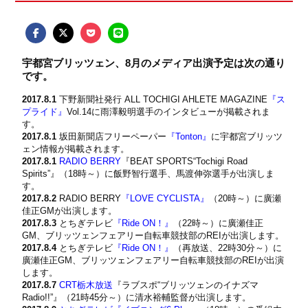
宇都宮ブリッツェン、8月のメディア出演予定は次の通り
です。
2017.8.1
下野新聞社発行 ALL TOCHIGI AHLETE MAGAZINE
『ス
プライド』
Vol.14に雨澤毅明選手のインタビューが掲載されま
す。
2017.8.1
坂田新聞店フリーペーパー
『Tonton』
に宇都宮ブリッツ
ェン情報が掲載されます。
2017.8.1
RADIO BERRY
『BEAT SPORTS“Tochigi Road
Spirits”』（18時～）に飯野智行選手、馬渡伸弥選手が出演しま
す。
2017.8.2
RADIO BERRY
『LOVE CYCLISTA』
（20時～）に廣瀬
佳正GMが出演します。
2017.8.3
とちぎテレビ
『Ride ON！』
（22時～）に廣瀬佳正
GM、ブリッツェンフェアリー自転車競技部のREIが出演します。
2017.8.4
とちぎテレビ
『Ride ON！』
（再放送、22時30分～）に
廣瀬佳正GM、ブリッツェンフェアリー自転車競技部のREIが出演
します。
2017.8.7
CRT栃木放送
『ラブスポ“ブリッツェンのイナズマ
Radio!!”』（21時45分～）に清水裕輔監督が出演します。