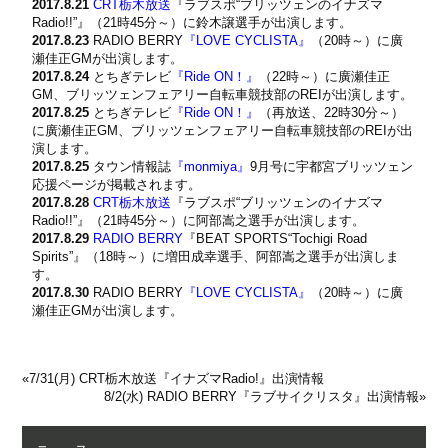
2017.8.21
CRT栃木放送
『ラブスポ“ブリッツェンのイナズマ
Radio!!”』（21時45分～）に鈴木譲選手が出演します。
2017.8.23
RADIO BERRY
『LOVE CYCLISTA』
（20時～）に廣
瀬佳正GMが出演します。
2017.8.24
とちぎテレビ
『Ride ON！』
（22時～）に廣瀬佳正
GM、ブリッツェンフェアリー自転車競技部のREIが出演します。
2017.8.25
とちぎテレビ
『Ride ON！』
（再放送、22時30分～）
に廣瀬佳正GM、ブリッツェンフェアリー自転車競技部のREIが出
演します。
2017.8.25
タウン情報誌
『monmiya』
9月号に宇都宮ブリッツェン
応援ページが掲載されます。
2017.8.28
CRT栃木放送
『ラブスポ“ブリッツェンのイナズマ
Radio!!”』（21時45分～）に阿部嵩之選手が出演します。
2017.8.29
RADIO BERRY
『BEAT SPORTS“Tochigi Road
Spirits”』（18時～）に増田成幸選手、阿部嵩之選手が出演しま
す。
2017.8.30
RADIO BERRY
『LOVE CYCLISTA』
（20時～）に廣
瀬佳正GMが出演します。
«
7/31(月) CRT栃木放送『イナズマRadio!』出演情報
8/2(水) RADIO BERRY『ラブサイクリスタ』出演情報
»