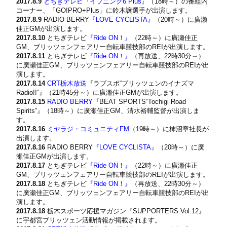
2017.8.9
とちぎテレビ『イブニング6 Plus』
（18時～）の番組内
コーナー、「GO!PRO+Plus」に鈴木譲選手が出演します。
2017.8.9
RADIO BERRY
『LOVE CYCLISTA』
（20時～）に廣瀬
佳正GMが出演します。
2017.8.10
とちぎテレビ
『Ride ON！』
（22時～）に廣瀬佳正
GM、ブリッツェンフェアリー自転車競技部のREIが出演します。
2017.8.11
とちぎテレビ
『Ride ON！』
（再放送、22時30分～）
に廣瀬佳正GM、ブリッツェンフェアリー自転車競技部のREIが出
演します。
2017.8.14
CRT栃木放送
『ラブスポ“ブリッツェンのイナズマ
Radio!!”』（21時45分～）に廣瀬佳正GMが出演します。
2017.8.15
RADIO BERRY
『BEAT SPORTS“Tochigi Road
Spirits”』（18時～）に廣瀬佳正GM、清水裕輔監督が出演しま
す。
2017.8.16
ミヤラジ・コミュニティFM
（19時～）に柿沼章社長が
出演します。
2017.8.16
RADIO BERRY
『LOVE CYCLISTA』
（20時～）に廣
瀬佳正GMが出演します。
2017.8.17
とちぎテレビ
『Ride ON！』
（22時～）に廣瀬佳正
GM、ブリッツェンフェアリー自転車競技部のREIが出演します。
2017.8.18
とちぎテレビ
『Ride ON！』
（再放送、22時30分～）
に廣瀬佳正GM、ブリッツェンフェアリー自転車競技部のREIが出
演します。
2017.8.18
栃木スポーツ応援マガジン『SUPPORTERS Vol.12』
に宇都宮ブリッツェン活動情報が掲載されます。