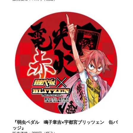
『弱虫ペダル 鳴子章吉×宇都宮ブリッツェン 缶バ
ッジ』