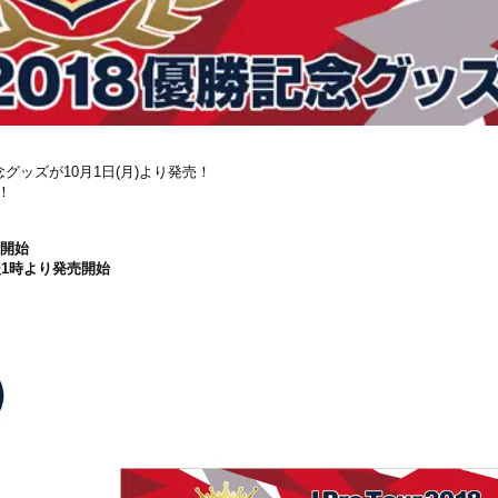
グッズが10月1日(月)より発売！
！
付開始
午後1時より発売開始