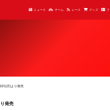
ニュース
チーム
レース
グッズ
フ
0/1(月)より発売
より発売