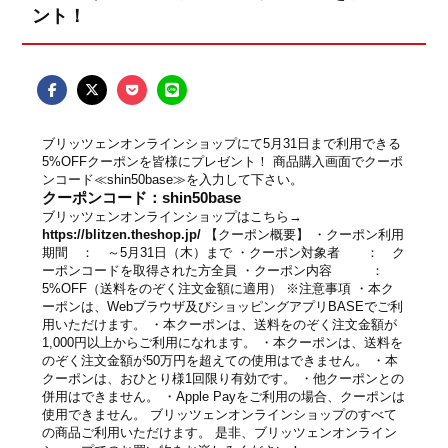
ント！
ブリッツェンオンラインショップにて5月31日まで利用できる
5%OFFクーポンを皆様にプレゼント！ 商品購入画面でクーポ
ンコード≪shin50base≫を入力して下さい。
クーポンコード：shin50base
ブリッツェンオンラインショップはこちら→
https://blitzen.theshop.jp/
【クーポン概要】 ・クーポン利用
期間 ： ～5月31日（木）まで ・クーポン対象者 ： ク
ーポンコードを取得された方全員 ・クーポン内容 ：
5%OFF（送料をのぞく注文金額に適用） ※注意事項 ・本ク
ーポンは、Webブラウザ及びショッピングアプリBASEでご利
用いただけます。 ・本クーポンは、送料をのぞく注文金額が
1,000円以上からご利用になれます。 ・本クーポンは、送料を
のぞく注文金額が50万円を超えての使用はできません。 ・本
クーポンは、おひとり様1回限り有効です。 ・他クーポンとの
併用はできません。 ・Apple Payをご利用の場合、クーポンは
使用できません。 ブリッツェンオンラインショップのすべて
の商品ご利用いただけます。 是非、ブリッツェンオンライン