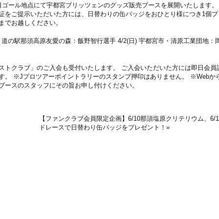
は、各日ゴール地点にて宇都宮ブリッツェンのグッズ販売ブースを展開いたします。
証をご提示いただいた方には、日替わりの缶バッジをおひとり様につき1個プ
までお越しください。
那須町・道の駅那須高原友愛の森：飯野智行選手 4/2(日) 宇都宮市・清原工業団地
ストクラブ」のご入会も受付いたします。 ご入会いただいた方には即日会員
。 ※Jプロツアーポイントラリーのスタンプ押印はありません。 ※Webか
ブースのスタッフにその旨お申し付けください。
【ファンクラブ会員限定企画】6/10那須塩原クリテリウム、6/
ドレースで日替わり缶バッジをプレゼント！
»