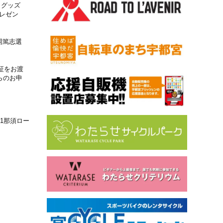
 グッズ
レゼン
：岡篤志選
証をお渡
らのお申
11那須ロー