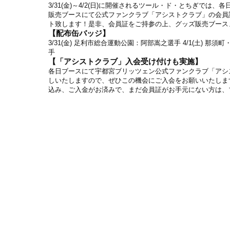
3/31(金)～4/2(日)に開催されるツール・ド・とちぎで
販売ブースにて公式ファンクラブ「アシストクラブ」の会員
ト致します！是非、会員証をご持参の上、グッズ販売ブース
【配布缶バッジ】
3/31(金) 足利市総合運動公園：阿部嵩之選手 4/1(土) 
手
【「アシストクラブ」入会受け付けも実施】
各日ブースにて宇都宮ブリッツェン公式ファンクラブ「アシ
しいたしますので、ぜひこの機会にご入会をお願いいたします
込み、ご入金がお済みで、まだ会員証がお手元にない方は、