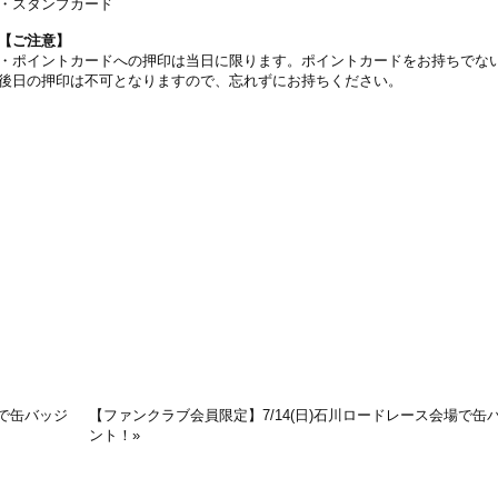
・スタンプカード
【ご注意】
・ポイントカードへの押印は当日に限ります。ポイントカードをお持ちでな
後日の押印は不可となりますので、忘れずにお持ちください。
場で缶バッジ
【ファンクラブ会員限定】7/14(日)石川ロードレース会場で缶
ント！
»