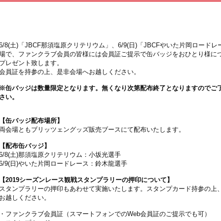
6/8(土)「JBCF那須塩原クリテリウム」、6/9(日)「JBCFやいた片岡ロード
場で、ファンクラブ会員の皆様には会員証ご提示で缶バッジをおひとり様につ
プレゼント致します。
会員証を持参の上、是非会場へお越しください。
※缶バッジは数量限定となります。無くなり次第配布終了となりますのでご
さい。
【缶バッジ配布場所】
両会場ともブリッツェングッズ販売ブースにて配布いたします。
【配布缶バッジ】
6/8(土)那須塩原クリテリウム：小坂光選手
6/9(日)やいた片岡ロードレース：鈴木龍選手
【2019シーズンレース観戦スタンプラリーの押印について】
スタンプラリーの押印もあわせて実施いたします。スタンプカード持参の上
お越しください。
・ファンクラブ会員証（スマートフォンでのWeb会員証のご提示でも可）