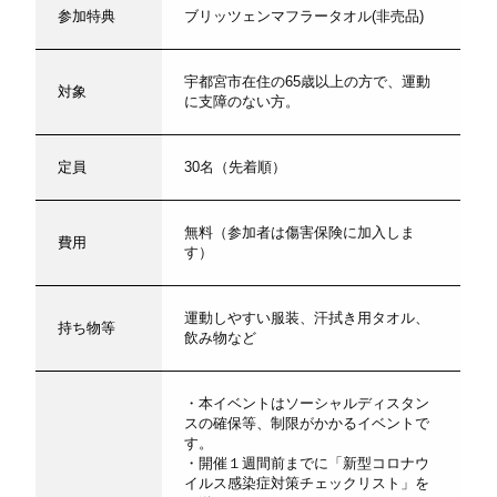
参加特典
ブリッツェンマフラータオル(非売品)
宇都宮市在住の65歳以上の方で、運動
対象
に支障のない方。
定員
30名（先着順）
無料（参加者は傷害保険に加入しま
費用
す）
運動しやすい服装、汗拭き用タオル、
持ち物等
飲み物など
・本イベントはソーシャルディスタン
スの確保等、制限がかかるイベントで
す。
・開催１週間前までに「新型コロナウ
イルス感染症対策チェックリスト」を