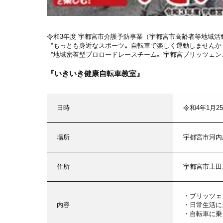
令和3年度 宇都宮市介護予防事業（宇都宮市高齢者等地域活
〝もっとも身近なスポーツ〟自転車で楽しく運動しませんか
〝地域密着型プロロードレースチーム〟宇都宮ブリッツェン
『いきいき健康自転車教室』
日時
令和4年1月25日
場所
宇都宮市河内
住所
宇都宮市上田原
・ブリッツェ
内容
・日常生活に
・自転車に乗