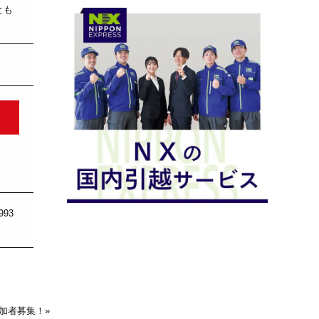
とも
93
参加者募集！
»