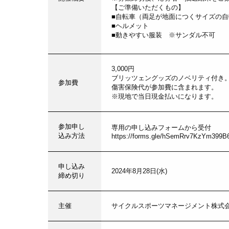
【ご準備いただくもの】
■自転車（両足が地面につくサイズの
■ヘルメット
■動きやすい服装 ※サンダル不可
3,000円
ブリッツェングッズのノベリティ付き
参加費
傷害保険代が参加費に含まれます。
※現地で当日現金払いになります。
参加申し
専用の申し込みフォームから受付
込み方法
https://forms.gle/hSemRrv7KzYm399B
申し込み
2024年8月28日(水)
締め切り
主催
サイクルスポーツマネージメント株式