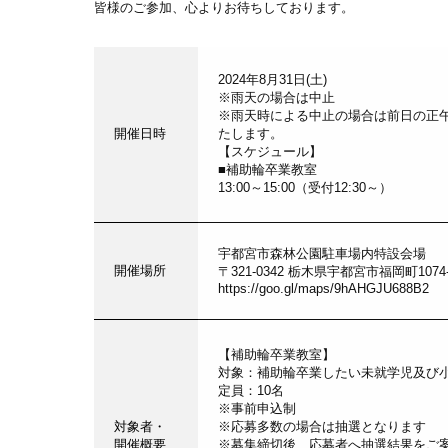
皆様のご参加、心よりお待ちしております。
2024年8月31日(土)
※雨天の場合は中止
※雨天時による中止の場合は前日の正
開催日時
たします。
【スケジュール】
■補助輪卒業教室
13:00～15:00（受付12:30～）
宇都宮市森林公園駐車場内特設会場
開催場所
〒321-0342 栃木県宇都宮市福岡町1074
https://goo.gl/maps/9hAHGJU688B2
【補助輪卒業教室】
対象：補助輪卒業したい未就学児及び
定員：10名
※事前申込制
対象者・
※応募多数の場合は抽選となります
開催概要
※募集締切後、応募者へ抽選結果をご