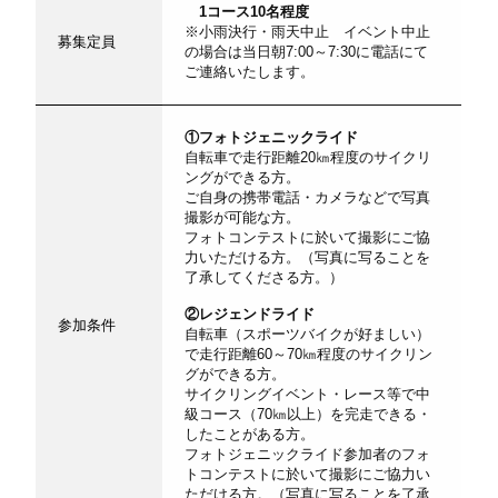
1コース10名程度
※小雨決行・雨天中止 イベント中止
募集定員
の場合は当日朝7:00～7:30に電話にて
ご連絡いたします。
①フォトジェニックライド
自転車で走行距離20㎞程度のサイクリ
ングができる方。
ご自身の携帯電話・カメラなどで写真
撮影が可能な方。
フォトコンテストに於いて撮影にご協
力いただける方。（写真に写ることを
了承してくださる方。）
②レジェンドライド
参加条件
自転車（スポーツバイクが好ましい）
で走行距離60～70㎞程度のサイクリン
グができる方。
サイクリングイベント・レース等で中
級コース（70㎞以上）を完走できる・
したことがある方。
フォトジェニックライド参加者のフォ
トコンテストに於いて撮影にご協力い
ただける方。（写真に写ることを了承