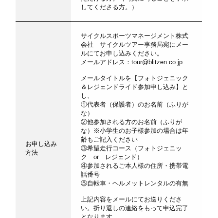
してくださる方。）
サイクルスポーツマネージメント株式
会社 サイクルツアー事務局宛にメー
ルにてお申し込みください。
メールアドレス：tour@blitzen.co.jp
メールタイトルを【フォトジェニック
＆レジェンドライド参加申し込み】と
し、
①代表者（保護者）のお名前（ふりが
な）
②他参加される方のお名前（ふりが
な）※小学生のお子様参加の場合は年
齢もご記入ください
お申し込み
③希望走行コース（フォトジェニッ
方法
ク or レジェンド）
④参加されるご本人様の住所・携帯電
話番号
⑤自転車・ヘルメットレンタルの有無
上記内容をメールにてお送りくださ
い。折り返しの連絡をもって申込完了
となります。