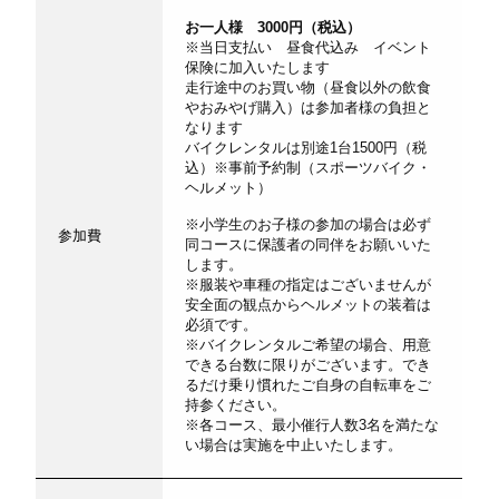
お一人様 3000円（税込）
※当日支払い 昼食代込み イベント
保険に加入いたします
走行途中のお買い物（昼食以外の飲食
やおみやげ購入）は参加者様の負担と
なります
バイクレンタルは別途1台1500円（税
込）※事前予約制（スポーツバイク・
ヘルメット）
※小学生のお子様の参加の場合は必ず
参加費
同コースに保護者の同伴をお願いいた
します。
※服装や車種の指定はございませんが
安全面の観点からヘルメットの装着は
必須です。
※バイクレンタルご希望の場合、用意
できる台数に限りがございます。でき
るだけ乗り慣れたご自身の自転車をご
持参ください。
※各コース、最小催行人数3名を満たな
い場合は実施を中止いたします。