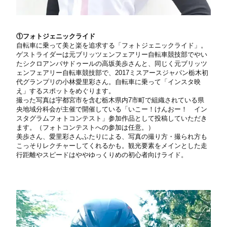
①フォトジェニックライド
自転車に乗って美と楽を追求する「フォトジェニックライド」。
ゲストライダーは元ブリッツェンフェアリー自転車競技部でやい
たシクロアンバサドゥールの高坂美歩さんと、同じく元ブリッツ
ェンフェアリー自転車競技部で、2017ミスアースジャパン栃木初
代グランプリの小林愛里彩さん。自転車に乗って「インスタ映
え」するスポットをめぐります。
撮った写真は宇都宮市を含む栃木県内7市町で組織されている県
央地域分科会が主催で開催している「いこー！けんおー！ イン
スタグラムフォトコンテスト」参加作品として投稿していただき
ます。（フォトコンテストへの参加は任意。）
美歩さん、愛里彩さんふたりによる、写真の撮り方・撮られ方も
こっそりレクチャーしてくれるかも。観光要素をメインとした走
行距離やスピードはややゆっくりめの初心者向けライド。