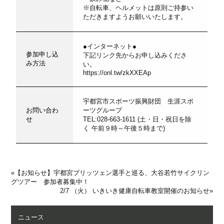
※自転車、ヘルメットは原則ご持参い
ただきますようお願いいたします。
●インターネット●
参加申し込
下記リンク先からお申し込みくださ
み方法
い。
https://onl.tw/zkXXEAp
宇都宮市スポーツ振興財団 生涯スポ
お問い合わ
ーツグループ
せ
TEL:028-663-1611 (土・日・祝日を除
く 午前９時～午後５時まで)
«
【お知らせ】宇都宮ブリッツェン選手と巡る、大谷若竹サイクリン
グツアー 参加者募集中！
2/7 （火） いきいき健康自転車教室開催のお知らせ
»
ニュース