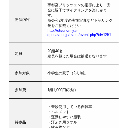
宇都宮ブリッツェンの指導により、安
全に親子でサイクリングを楽しみま
す。
開催内容
※令和2年度の実施写真など下記リンク
先をご参照ください
http://utsunomiya-
sponavi.or.jp/event/event.php?id=1251
20組40名
定員
定員を超えた場合は抽選となります
参加対象
小学生の親子（2人1組）
参加費
1組1,000円(税込)
・普段使用している自転車
・ヘルメット
・運動しやすい服装
持参品
・汗ふき用タオル
・飲み物など