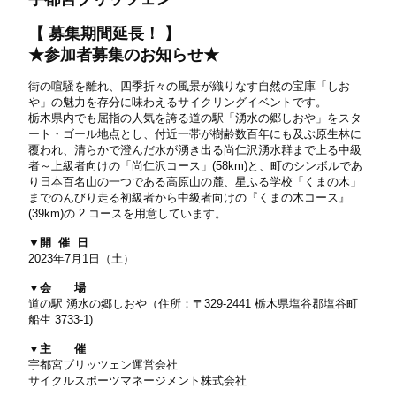
【 募集期間延長！ 】
★参加者募集のお知らせ★
街の喧騒を離れ、四季折々の風景が織りなす自然の宝庫「しお
や」の魅力を存分に味わえるサイクリングイベントです。
栃木県内でも屈指の人気を誇る道の駅「湧水の郷しおや」をスタ
ート・ゴール地点とし、付近一帯が樹齢数百年にも及ぶ原生林に
覆われ、清らかで澄んだ水が湧き出る尚仁沢湧水群まで上る中級
者～上級者向けの「尚仁沢コース」(58km)と、町のシンボルであ
り日本百名山の一つである高原山の麓、星ふる学校「くまの木」
までのんびり走る初級者から中級者向けの『くまの木コース』
(39km)の 2 コースを用意しています。
▼開 催 日
2023年
7
月
1
日（土）
▼会 場
道の駅 湧水の郷しおや（住所：〒329-2441 栃木県塩谷郡塩谷町
船生 3733-1)
▼主 催
宇都宮ブリッツェン運営会社
サイクルスポーツマネージメント株式会社