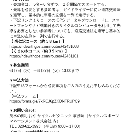
・参加者は、 5名～6 名ずつ、 2 分間隔でスタートする。
・先導を必要とする参加者は、ガイドライダーに従い道路交通法
を遵守し、基本的に車道の左側を一列で走行する。
・下記リンクよりコースの GPS データをダウンロードし、スマ
ートフォンやナビ機能付きのサイクルコンピュータを利用して先
導を必要としない参加者についても、道路交通法を遵守し基本的
に車道の左側を一列で走行する。
【 尚仁沢コース（約 5 8 km）】
https://ridewithgps.com/routes/42431088
【くまの木コース（約 3 9 km）】
https://ridewithgps.com/routes/42431101
▼募集期間
6月
7
日（水）～
6
月
27
日（火）13:00まで
▼申込方法
下記申込フォームから必要事項をご入力のうえお申し込みくださ
い 。
【申込フォーム】
https://forms.gle/7kRCJ6pZKDNFRUPC9
▼お問い合わせ
湧水の郷しおや サイクルピクニック 事務局（サイクルスポーツ
マネージメント株式会社 内）
TEL 028-611-3993 （平日の 9:00～17:00）
メール：event@blitzen.co.jp