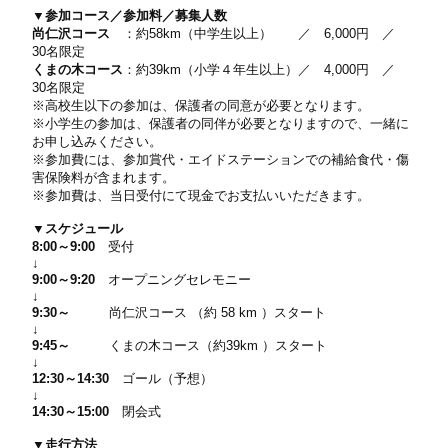
▼参加コース／参加料／募集人数
尚仁沢コース
：約58km（中学生以上） ／ 6,000円 ／
30名限定
くまの木コース
：約39km（小学４年生以上）／ 4,000円 ／
30名限定
※高校生以下の参加は、保護者の同意が必要となります。
※小学生の参加は、保護者の同伴が必要となりますので、一緒に
お申し込みください。
※参加費には、参加賞代・エイドステーションでの補給食代・傷
害保険料が含まれます。
※参加費は、当日受付にて現金でお支払いいただきます。
▼スケジュール
8:00～9:00
受付
↓
9:00～9:20
オープニングセレモニー
↓
9:30～
尚仁沢コース （約 58 km ）スタート
↓
9:45～
くまの木コース（約39km ）スタート
↓
12:30～14:30
ゴール（予想）
↓
14:30～15:00
閉会式
▼走行方法