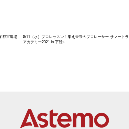
n宇都宮道場
8/11（水）プロレッスン！集え未来のプロレーサー サマート
アカデミー2021 in 下総
»