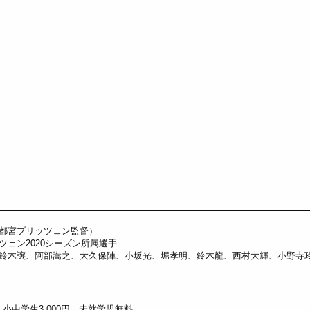
都宮ブリッツェン監督）
ツェン2020シーズン所属選手
鈴木譲、阿部嵩之、大久保陣、小坂光、堀孝明、鈴木龍、西村大輝、小野寺
円 小中学生3,000円 未就学児無料