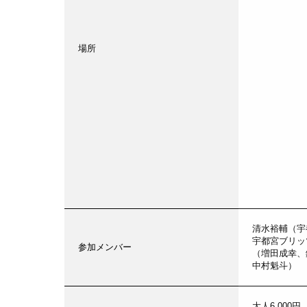
場所
清水裕輔（宇
宇都宮ブリッ
参加メンバー
（増田成幸、
中村魁斗）
大人6,000