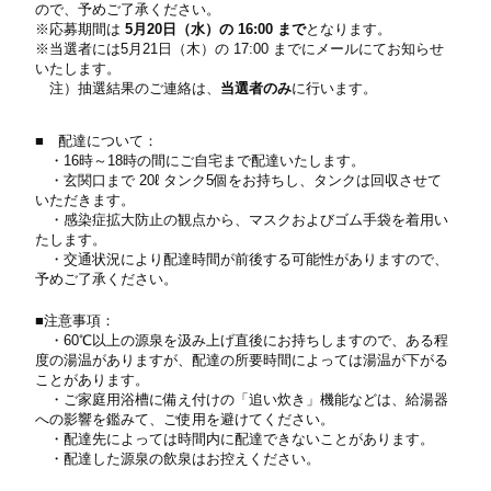
ので、予めご了承ください。
※応募期間は
5月20日（水）の 16:00 まで
となります。
※当選者には5月21日（木）の 17:00 までにメールにてお知らせ
いたします。
注）抽選結果のご連絡は、
当選者のみ
に行います。
■ 配達について：
・16時～18時の間にご自宅まで配達いたします。
・玄関口まで 20ℓ タンク5個をお持ちし、タンクは回収させて
いただきます。
・感染症拡大防止の観点から、マスクおよびゴム手袋を着用い
たします。
・交通状況により配達時間が前後する可能性がありますので、
予めご了承ください。
■注意事項：
・60℃以上の源泉を汲み上げ直後にお持ちしますので、ある程
度の湯温がありますが、配達の所要時間によっては湯温が下がる
ことがあります。
・ご家庭用浴槽に備え付けの「追い炊き」機能などは、給湯器
への影響を鑑みて、ご使用を避けてください。
・配達先によっては時間内に配達できないことがあります。
・配達した源泉の飲泉はお控えください。