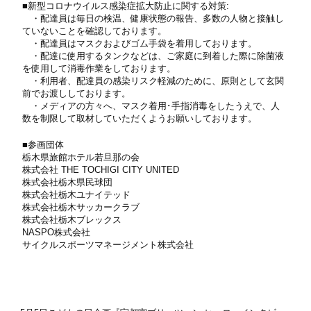
■新型コロナウイルス感染症拡大防止に関する対策:
・配達員は毎日の検温、健康状態の報告、多数の人物と接触し
ていないことを確認しております。
・配達員はマスクおよびゴム手袋を着用しております。
・配達に使用するタンクなどは、ご家庭に到着した際に除菌液
を使用して消毒作業をしております。
・利用者、配達員の感染リスク軽減のために、原則として玄関
前でお渡ししております。
・メディアの方々へ、マスク着用･手指消毒をしたうえで、人
数を制限して取材していただくようお願いしております。
■参画団体
栃木県旅館ホテル若旦那の会
株式会社 THE TOCHIGI CITY UNITED
株式会社栃木県民球団
株式会社栃木ユナイテッド
株式会社栃木サッカークラブ
株式会社栃木ブレックス
NASPO株式会社
サイクルスポーツマネージメント株式会社