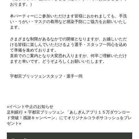
おります。）
本パーティーにご参加いただけます皆様におかれましても、手洗
い・うがい・マスクの着用など感染予防にご協力をお願いいたし
ます。
さまざまな制限があるなかでの開催となりますが、お越しいただ
ける皆様に楽しんでいただけるよう選手・スタッフ一同心を込め
て準備を進めております。
直前でのご案内となり大変恐れ入りますが、何卒ご理解いただけ
ますと幸いです。どうぞよろしくお願いいたします。
宇都宮ブリッツェンスタッフ・選手一同
«
イベント中止のお知らせ
足利銀行 × 宇都宮ブリッツェン 「あしぎんアプリ１５万ダウンロー
ド突破！感謝キャンペーン」にてオリジナルコラボサコッシュをプレ
ゼント
»