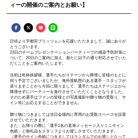
ィーの開催のご案内とお願い】
日頃より宇都宮ブリッツェンを応援いただきまして、誠にありが
とうございます。
23日のチームプレゼンテーションパーティーでの感染予防対策に
ついて、20日のご案内に加え、新たに以下の通り対応させていた
だくことをご案内いたします。
当初は乾杯挨拶後、選手たちがステージから降壇し皆様のもとに
伺う予定でございましたが、海外渡航歴のある選手・スタッフが
居りますことから今回に限りまして、選手たちはステージ上から
降壇せずにパーティーを進行させていただくこととなりました。
そのため選手はファンの皆様との写真撮影や贈り物の受取り、サ
イン等にお応えすることができません。
贈り物につきましては当日会場内に専用のお受取スペースを設置
させていただきます。
また、お帰りの際に「選手1名の直筆メッセージ入りミニサイン
色紙」と御礼品をスタッフよりお渡しさせていただきます。
（選手のサイン色紙につきましてはランダムでのお渡しとなって