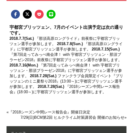
宇都宮ブリッツェン、7月のイベント出演予定は次の通り
です。
2018.7.7(Sat.)
『那須高原ロングライド』
前夜祭に宇都宮ブリッ
ツェン選手が参加します。
2018.7.8(Sun.)
『那須高原ロングライ
ド』
に宇都宮ブリッツェン選手が参加します。
2018.7.15(Sun.)
『第7回走ってみっぺ南会津！ with 宇都宮ブリッツェン・那須ブ
ラーゼン2018』
前夜祭に宇都宮ブリッツェン選手が参加します。
2018.7.16(Mon.)
『第7回走ってみっぺ南会津！ with 宇都宮ブリ
ッツェン・那須ブラーゼン2018』
に宇都宮ブリッツェン選手が参
加します。
2018.7.28(Sat.)
ファンクラブ会員限定イベント『ブリ
ッツェンのミニ夏祭り2018』
(13:00～)に宇都宮ブリッツェン選手
が参加します。
2018.7.28(Sat.)
『2018シーズン中間レース報告
会』
(18:00～)に宇都宮ブリッツェン選手が参加します。
«
『2018シーズン中間レース報告会』開催日決定
7/29(日)BCM第2回 ヒルクライム対策講習会 開催のお知らせ
»