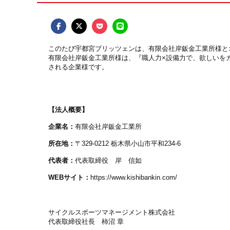
このたび宇都宮ブリッツェンは、有限会社岸鈑金工業所様と
有限会社岸鈑金工業所様は、『職人力×設備力で、欲しいを
される企業様です。
【法人概要】
企業名：
有限会社岸鈑金工業所
所在地：
〒329-0212 栃木県小山市平和234-6
代表者：
代表取締役 岸 信如
WEBサイト：
https://www.kishibankin.com/
サイクルスポーツマネージメント株式会社
代表取締役社長 柿沼 章