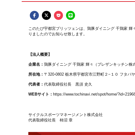
このたび宇都宮ブリッツェンは、鶏豚ダイニング 千鶏家 
りましたのでお知らせ致します。
【法人概要】
企業名：
鶏豚ダイニング 千鶏家 輝々（プレザンキッチン株
所在地：
〒320-0802 栃木県宇都宮市江野町２−１０ フタバヤ
代表者：
代表取締役社長 黒須 史久
WEBサイト：
https://www.tochinavi.net/spot/home/?id=2196
サイクルスポーツマネージメント株式会社
代表取締役社長 柿沼 章