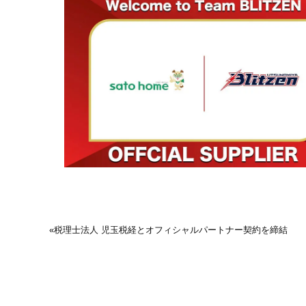
«
税理⼠法⼈ 児⽟税経とオフィシャルパートナー契約を締結