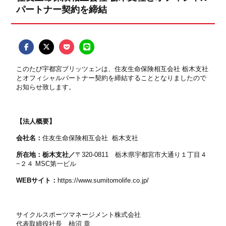
パートナー契約を締結
このたび宇都宮ブリッツェンは、住友生命保険相互会社 栃木支社
とオフィシャルパートナー契約を締結することとなりましたので
お知らせ致します。
【法人概要】
会社名：
住友生命保険相互会社
栃木支社
所在地：栃木支社／
〒
320-0811
栃木県宇都宮市大通り１丁目４
−
２４
MSC
第一ビル
WEBサイト：
https://www.sumitomolife.co.jp/
サイクルスポーツマネージメント株式会社
代表取締役社長 柿沼 章